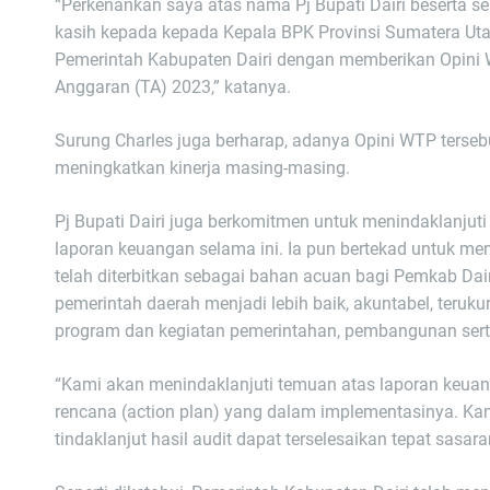
“Perkenankan saya atas nama Pj Bupati Dairi beserta s
kasih kepada kepada Kepala BPK Provinsi Sumatera Uta
Pemerintah Kabupaten Dairi dengan memberikan Opini 
Anggaran (TA) 2023,” katanya.
Surung Charles juga berharap, adanya Opini WTP terseb
meningkatkan kinerja masing-masing.
Pj Bupati Dairi juga berkomitmen untuk menindaklanjut
laporan keuangan selama ini. Ia pun bertekad untuk me
telah diterbitkan sebagai bahan acuan bagi Pemkab Da
pemerintah daerah menjadi lebih baik, akuntabel, teruk
program dan kegiatan pemerintahan, pembangunan ser
“Kami akan menindaklanjuti temuan atas laporan keua
rencana (action plan) yang dalam implementasinya. Ka
tindaklanjut hasil audit dapat terselesaikan tepat sasar