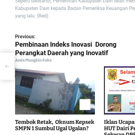
Seperti diketahui, Pemerintah Kabupaten Dairi telah 
Kabupaten Dairi kepada Badan Pemeriksa Keuangan Per
yang lalu. (Red)
Previous:
N
Pembinaan Indeks Inovasi Dorong
a
Perangkat Daerah yang Inovatif
Anda Mungkin Suka
v
ng
i
g
a
s
Tembok Retak, Oknum Kepsek
Iklan Ucapa
i
SMPN 1 Sumbul Ugal Ugalan?
HUT Dairi Pe
Sekwan DPR