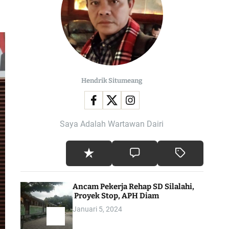
l
o
r
m
o
d
e
Hendrik Situmeang
Saya Adalah Wartawan Dairi
Ancam Pekerja Rehap SD Silalahi,
Proyek Stop, APH Diam
Januari 5, 2024