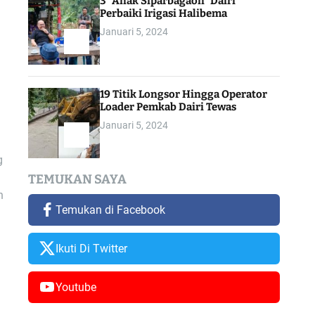
3 “Anak Siparbagaon” Dairi
Perbaiki Irigasi Halibema
Januari 5, 2024
19 Titik Longsor Hingga Operator
Loader Pemkab Dairi Tewas
Januari 5, 2024
g
TEMUKAN SAYA
n
Temukan di Facebook
Ikuti Di Twitter
Youtube