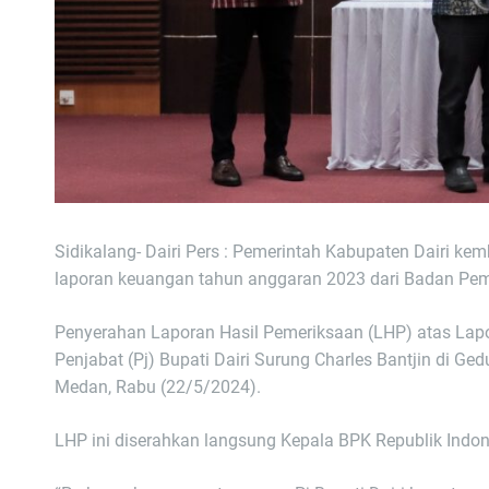
Sidikalang- Dairi Pers : Pemerintah Kabupaten Dairi ke
laporan keuangan tahun anggaran 2023 dari Badan Pem
Penyerahan Laporan Hasil Pemeriksaan (LHP) atas Lap
Penjabat (Pj) Bupati Dairi Surung Charles Bantjin di G
Medan, Rabu (22/5/2024).
LHP ini diserahkan langsung Kepala BPK Republik Indone