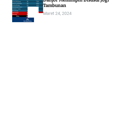
Danjor Memimpin Disusul Jogi
Tambunan
Maret 24, 2024
5