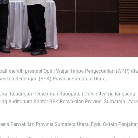
mbali meraih prestasi Opini Wajar Tanpa Pengecualian (WTP) at
eriksa Keuangan (BPK) Provinsi Sumatera Utara.
oran Keuangan Pemerintah Kabupaten Dairi diterima langsung
edung Auditorium Kantor BPK Perwakilan Provinsi Sumatera Utara
sia Perwakilan Provinsi Sumatera Utara, Eydu Oktain Panjaita