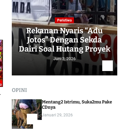
Peristiwa
Rekanan Nyaris “Adu
Jotos” Dengan Sekda
R
Dairi Soal Hutang Proyek
Juni 3, 2026
OPINI
–
Mentang2 Istrimu, Suka2mu Pake
CDnya
Januari 29, 2026
1