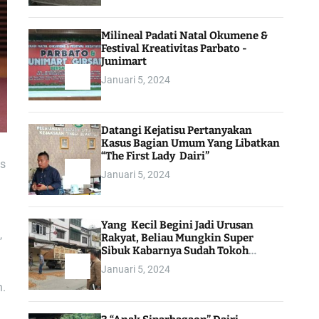
Milineal Padati Natal Okumene &
Festival Kreativitas Parbato -
Junimart
Januari 5, 2024
Datangi Kejatisu Pertanyakan
Kasus Bagian Umum Yang Libatkan
“The First Lady Dairi”
as
Januari 5, 2024
Yang Kecil Begini Jadi Urusan
,
Rakyat, Beliau Mungkin Super
Sibuk Kabarnya Sudah Tokoh
Indonesia
Januari 5, 2024
n.