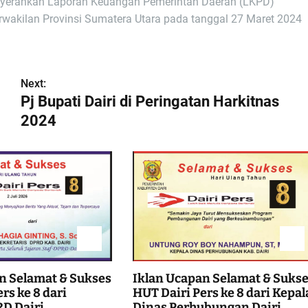
menyerahkan Laporan Keuangan Pemerintah Daerah (LKPD)
wakilan Provinsi Sumatera Utara pada tanggal 27 Maret 2024
Next:
Pj Bupati Dairi di Peringatan Harkitnas
2024
n Selamat & Sukses
Iklan Ucapan Selamat & Suks
rs ke 8 dari
HUT Dairi Pers ke 8 dari Kepal
D Dairi
Dinas Perhubungan Dairi