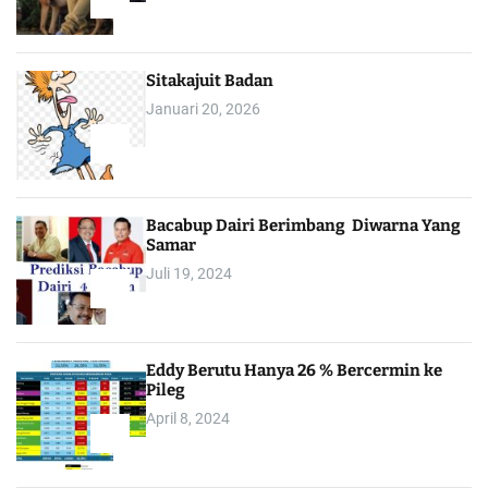
1
Sitakajuit Badan
Januari 20, 2026
2
Bacabup Dairi Berimbang Diwarna Yang
Samar
Juli 19, 2024
3
Eddy Berutu Hanya 26 % Bercermin ke
Pileg
April 8, 2024
4