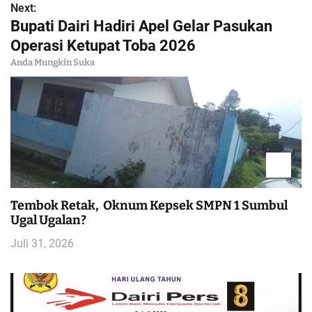
Next:
v
Bupati Dairi Hadiri Apel Gelar Pasukan
i
Operasi Ketupat Toba 2026
Anda Mungkin Suka
g
a
s
i
p
Tembok Retak, Oknum Kepsek SMPN 1 Sumbul
Ugal Ugalan?
o
Juli 31, 2026
s