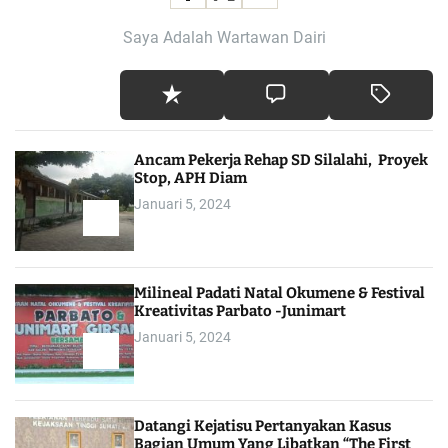
Saya Adalah Wartawan Dairi
Ancam Pekerja Rehap SD Silalahi, Proyek
Stop, APH Diam
Januari 5, 2024
Milineal Padati Natal Okumene & Festival
Kreativitas Parbato -Junimart
Januari 5, 2024
Datangi Kejatisu Pertanyakan Kasus
Bagian Umum Yang Libatkan “The First