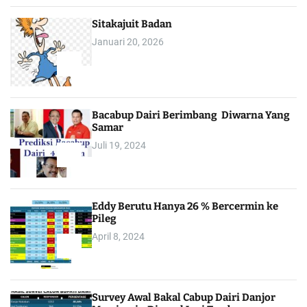
Sitakajuit Badan
Januari 20, 2026
2
Bacabup Dairi Berimbang Diwarna Yang
Samar
Juli 19, 2024
3
Eddy Berutu Hanya 26 % Bercermin ke
Pileg
April 8, 2024
4
Survey Awal Bakal Cabup Dairi Danjor