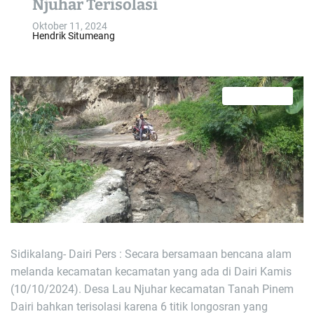
Njuhar Terisolasi
o
Oktober 11, 2024
l
Hendrik Situmeang
o
r
m
o
3 min read
d
E
s
e
t
i
m
a
t
e
d
r
e
a
d
t
i
m
Sidikalang- Dairi Pers : Secara bersamaan bencana alam
e
melanda kecamatan kecamatan yang ada di Dairi Kamis
(10/10/2024). Desa Lau Njuhar kecamatan Tanah Pinem
Dairi bahkan terisolasi karena 6 titik longosran yang