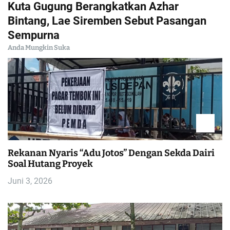
Kuta Gugung Berangkatkan Azhar
i
Bintang, Lae Siremben Sebut Pasangan
Sempurna
g
Anda Mungkin Suka
a
s
i
p
o
Rekanan Nyaris “Adu Jotos” Dengan Sekda Dairi
Soal Hutang Proyek
s
Juni 3, 2026