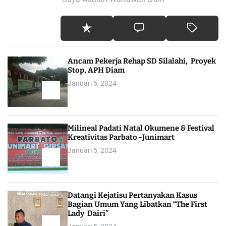
Ancam Pekerja Rehap SD Silalahi, Proyek
Stop, APH Diam
Januari 5, 2024
Milineal Padati Natal Okumene & Festival
Kreativitas Parbato -Junimart
Januari 5, 2024
Datangi Kejatisu Pertanyakan Kasus
Bagian Umum Yang Libatkan “The First
Lady Dairi”