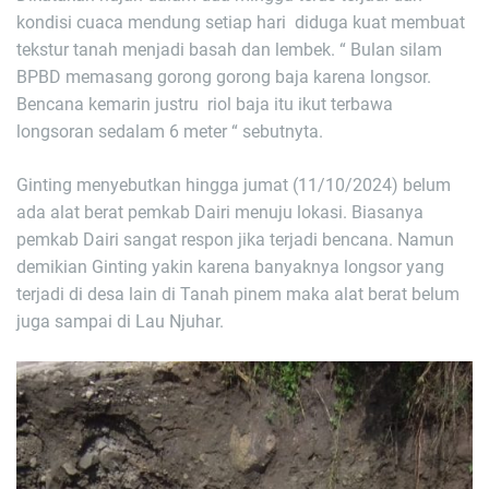
kondisi cuaca mendung setiap hari diduga kuat membuat
tekstur tanah menjadi basah dan lembek. “ Bulan silam
BPBD memasang gorong gorong baja karena longsor.
Bencana kemarin justru riol baja itu ikut terbawa
longsoran sedalam 6 meter “ sebutnyta.
Ginting menyebutkan hingga jumat (11/10/2024) belum
ada alat berat pemkab Dairi menuju lokasi. Biasanya
pemkab Dairi sangat respon jika terjadi bencana. Namun
demikian Ginting yakin karena banyaknya longsor yang
terjadi di desa lain di Tanah pinem maka alat berat belum
juga sampai di Lau Njuhar.