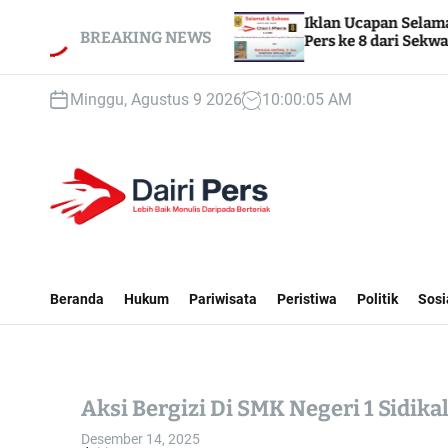
S
SMPN 1
Iklan Ucapan Selamat & Sukses HUT Dai
k
BREAKING NEWS
Pers ke 8 dari Sekwan DPRD Dairi
i
p
Minggu, Agustus 9 2026
10
:
00
:
06
AM
t
o
c
o
n
t
D
e
A
n
I
Beranda
Hukum
Pariwisata
Peristiwa
Politik
Sosi
t
R
I
P
E
Aksi Bergizi Di SMK Negeri 1 Sidika
R
S
Desember 14, 2025