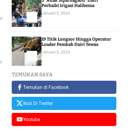
3 “Anak Siparbagaon” Dairi
Perbaiki Irigasi Halibema
Januari 5, 2024
si
19 Titik Longsor Hingga Operator
Loader Pemkab Dairi Tewas
Januari 5, 2024
si
TEMUKAN SAYA
Temukan di Facebook
Ikuti Di Twitter
Youtube