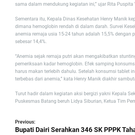
sama dalam mendukung kegiatan ini,” ujar Rita Puspita 
Sementara itu, Kepala Dinas Kesehatan Henry Manik k
dimana hemoglobin rendah di dalam darah. Survei Kese
anemia remaja usia 15-24 tahun adalah 15,5% dengan pr
sebesar 14,4%.
“Anemia sejak remaja putri akan mengakibatkan stunting
pemeriksaan kadar hemoglobin. Efek samping konsumsi
harus makan terlebih dahulu. Setelah konsumsi tablet in
terbebas dari anemia,” kata Henry Manik diakhir sambu
Turut hadir dalam kegiatan aksi bergizi yakni Kepala Se
Puskesmas Batang beruh Lidya Siburian, Ketua Tim Pe
Previous:
N
Bupati Dairi Serahkan 346 SK PPPK Tah