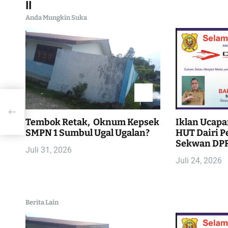
a
II
Anda Mungkin Suka
v
i
g
a
s
Tembok Retak, Oknum Kepsek
Iklan Ucapa
i
SMPN 1 Sumbul Ugal Ugalan?
HUT Dairi Pe
Sekwan DPR
Juli 31, 2026
p
Juli 24, 2026
o
s
Berita Lain