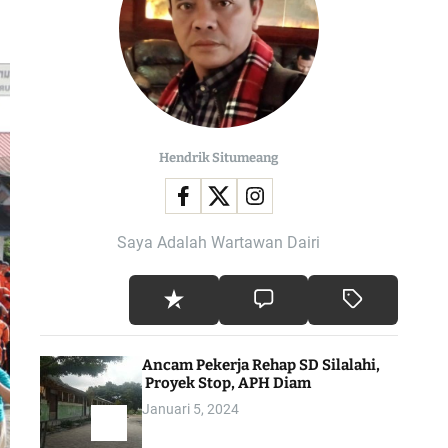
l
o
r
m
o
d
e
Hendrik Situmeang
Saya Adalah Wartawan Dairi
Ancam Pekerja Rehap SD Silalahi,
Proyek Stop, APH Diam
Januari 5, 2024