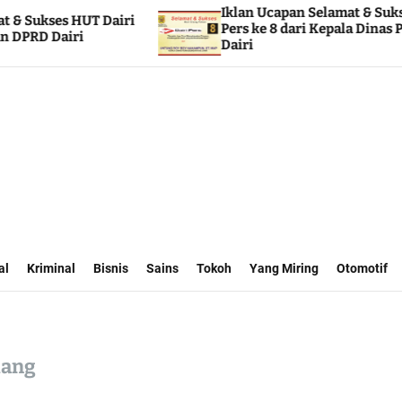
Iklan Ucapan Selamat & Sukses HUT Dairi
ri
Pers ke 8 dari Kepala Dinas Perhubungan
Dairi
al
Kriminal
Bisnis
Sains
Tokoh
Yang Miring
Otomotif
lang