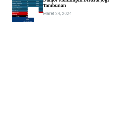
Danjor Memimpin Disusul Jogi
Tambunan
Maret 24, 2024
5