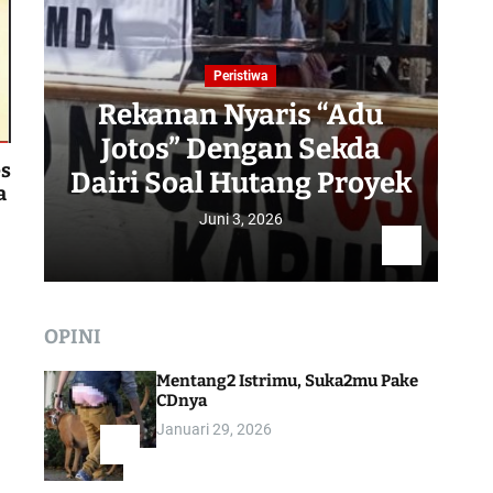
Peristiwa
Rekanan Nyaris “Adu
Jotos” Dengan Sekda
R
es
Dairi Soal Hutang Proyek
a
Juni 3, 2026
OPINI
Mentang2 Istrimu, Suka2mu Pake
CDnya
Januari 29, 2026
1