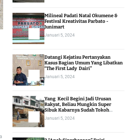
Milineal Padati Natal Okumene &
Festival Kreativitas Parbato -
Junimart
Januari 5, 2024
Datangi Kejatisu Pertanyakan
Kasus Bagian Umum Yang Libatkan
“The First Lady Dairi”
Januari 5, 2024
h
Yang Kecil Begini Jadi Urusan
Rakyat, Beliau Mungkin Super
Sibuk Kabarnya Sudah Tokoh
Indonesia
Januari 5, 2024
a