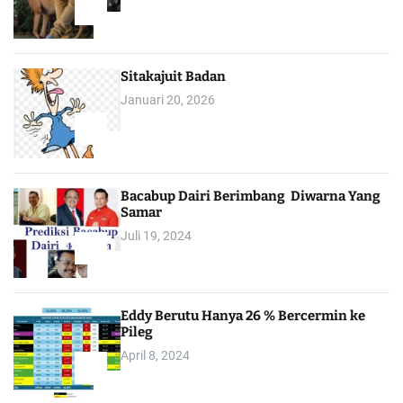
1
Sitakajuit Badan
Januari 20, 2026
2
Bacabup Dairi Berimbang Diwarna Yang
Samar
Juli 19, 2024
3
Eddy Berutu Hanya 26 % Bercermin ke
Pileg
April 8, 2024
4