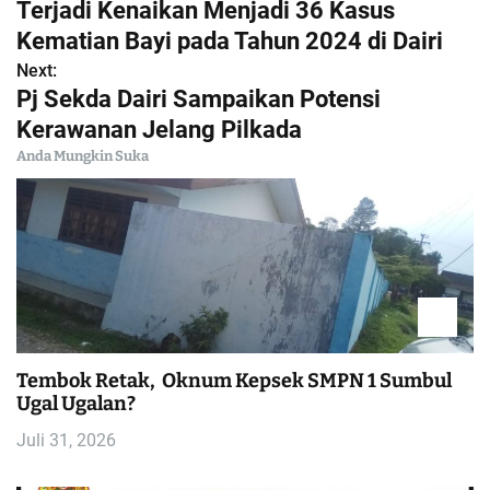
Terjadi Kenaikan Menjadi 36 Kasus
a
Kematian Bayi pada Tahun 2024 di Dairi
Next:
v
Pj Sekda Dairi Sampaikan Potensi
i
Kerawanan Jelang Pilkada
Anda Mungkin Suka
g
a
s
i
p
Tembok Retak, Oknum Kepsek SMPN 1 Sumbul
Ugal Ugalan?
o
Juli 31, 2026
s